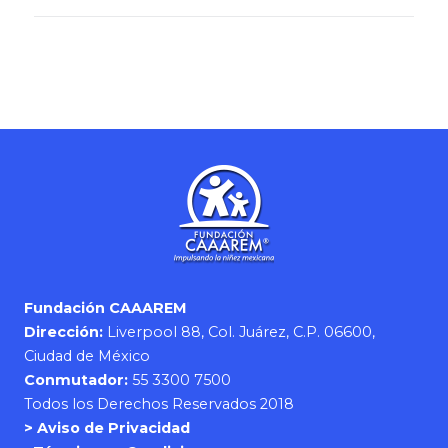
Fundación CAAAREM
Dirección:
Liverpool 88, Col. Juárez, C.P. 06600,
Ciudad de México
Conmutador:
55 3300 7500
Todos los Derechos Reservados 2018
> Aviso de Privacidad